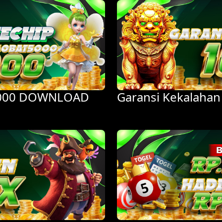
.000 DOWNLOAD
Garansi Kekalahan