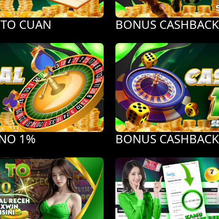
UTO CUAN
BONUS CASHBACK
INO 1%
BONUS CASHBACK 