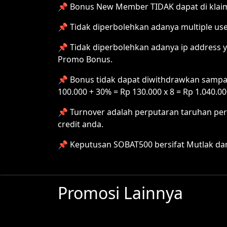
📌 Bonus New Member TIDAK dapat di klaim 
📌 Tidak diperbolehkan adanya multiple us
📌 Tidak diperbolehkan adanya ip address
Promo Bonus.
📌 Bonus tidak dapat diwithdrawkan sampai 
100.000 + 30% = Rp 130.000 x 8 = Rp 1.040.00
📌 Turnover adalah perputaran taruhan per
credit anda.
📌 Keputusan SOBAT500 bersifat Mutlak dan 
Promosi Lainnya