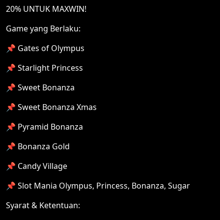
20% UNTUK MAXWIN!
Game yang Berlaku:
📌 Gates of Olympus
📌 Starlight Princess
📌 Sweet Bonanza
📌 Sweet Bonanza Xmas
📌 Pyramid Bonanza
📌 Bonanza Gold
📌 Candy Village
📌 Slot Mania Olympus, Princess, Bonanza, Sugar
Syarat & Ketentuan: