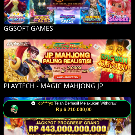
GGSOFT GAMES
PLAYTECH - MAGIC MAHJONG JP
cb****yx
Telah Berhasil Melakukan Withdraw
Rp 6.210.000,00