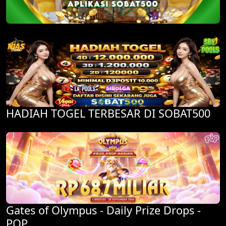
HADIAH TOGEL TERBESAR DI SOBAT500
Gates of Olympus - Daily Prize Drops -
POP