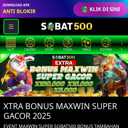
DOWNLOAD APK
KLIK DI SINI
ANTI BLOKIR
CASINO
SPORT
TOGEL
TABLE
FISHING
COCK F.
ARC
XTRA BONUS MAXWIN SUPER
GACOR 2025
EVENT MAXWIN SUPER SOBAT500 BONUS TAMBAHAN