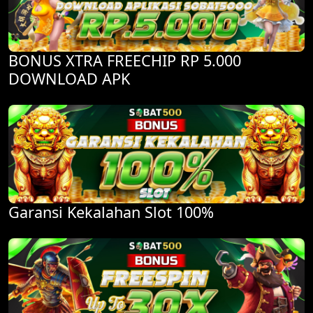
BONUS XTRA FREECHIP RP 5.000
DOWNLOAD APK
Garansi Kekalahan Slot 100%