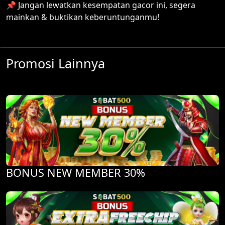
📌 Jangan lewatkan kesempatan gacor ini, segera
mainkan & buktikan keberuntunganmu!
Promosi Lainnya
BONUS NEW MEMBER 30%