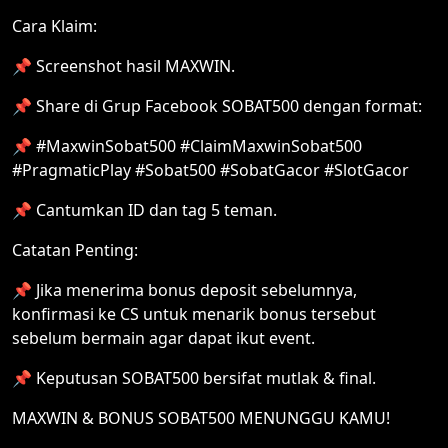
Cara Klaim:
📌 Screenshot hasil MAXWIN.
📌 Share di Grup Facebook SOBAT500 dengan format:
📌 #MaxwinSobat500 #ClaimMaxwinSobat500
#PragmaticPlay #Sobat500 #SobatGacor #SlotGacor
📌 Cantumkan ID dan tag 5 teman.
Catatan Penting:
📌 Jika menerima bonus deposit sebelumnya,
konfirmasi ke CS untuk menarik bonus tersebut
sebelum bermain agar dapat ikut event.
📌 Keputusan SOBAT500 bersifat mutlak & final.
MAXWIN & BONUS SOBAT500 MENUNGGU KAMU!