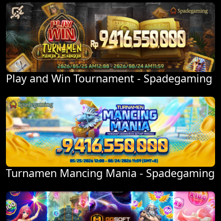
Play and Win Tournament - Spadegaming
Turnamen Mancing Mania - Spadegaming