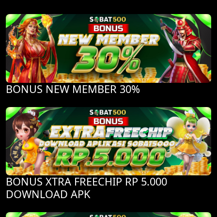
BONUS NEW MEMBER 30%
BONUS XTRA FREECHIP RP 5.000
DOWNLOAD APK