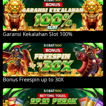
Garansi Kekalahan Slot 100%
Bonus Freespin up to 30X