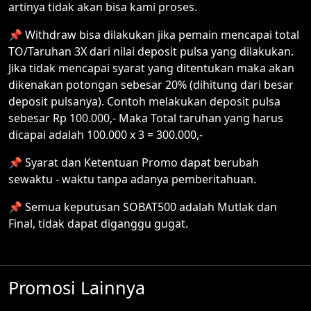
artinya tidak akan bisa kami proses.
📌 Withdraw bisa dilakukan jika pemain mencapai total
TO/Taruhan 3X dari nilai deposit pulsa yang dilakukan.
Jika tidak mencapai syarat yang ditentukan maka akan
dikenakan potongan sebesar 20% (dihitung dari besar
deposit pulsanya). Contoh melakukan deposit pulsa
sebesar Rp 100.000,- Maka Total taruhan yang harus
dicapai adalah 100.000 x 3 = 300.000,-
📌 Syarat dan Ketentuan Promo dapat berubah
sewaktu - waktu tanpa adanya pemberitahuan.
📌 Semua keputusan SOBAT500 adalah Mutlak dan
Final, tidak dapat diganggu gugat.
Promosi Lainnya