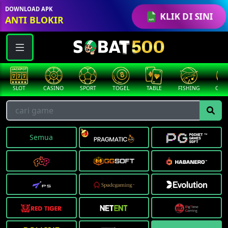
DOWNLOAD APK
KLIK DI SINI
ANTI BLOKIR
SLOT
CASINO
SPORT
TOGEL
TABLE
FISHING
COCK
Semua