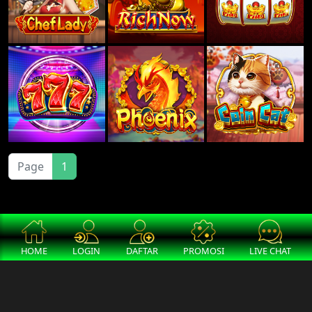
ef****eu
Telah Berhasil Melakukan Withdraw
Rp 4.597.000,00
Page
1
HOME
LOGIN
DAFTAR
PROMOSI
LIVE CHAT